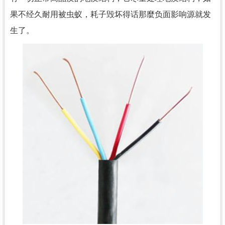
果不经久耐用被虫蚁，耗子毁坏得话那麼负面影响源就发
生了。